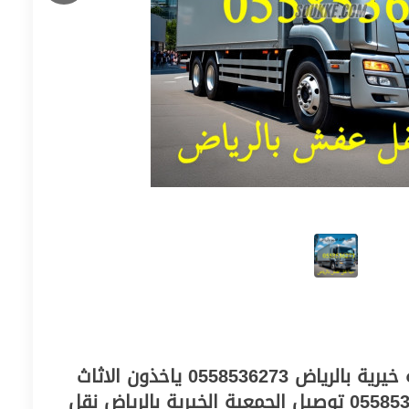
دينا نقل اثاث الى جمعية خيرية بالرياض 0558536273 ياخذون الاثاث
المستعمل بالرياض 0558536273 توصيل الجمعية الخيرية بالرياض نقل