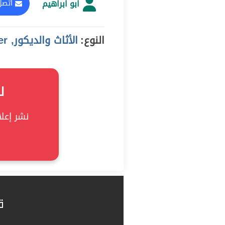
ابو ابراهيم
اتصل
النوع:
الأثاث والديكور, offer
ل
نشر إعلان
ق