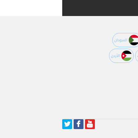
السودان
اﻷردن