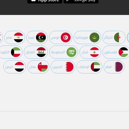
الجزائر
موريتانيا
تونس
ليبيا
مصر
فلسطين
لبنان
السعودية
العراق
الكويت
قطر
اﻹمارات
البحرين
عمان
اليمن