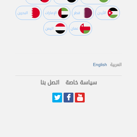
اﻷردن
قطر
اﻹمارات
البحرين
عمان
اليمن
العربية
English
سياسة خاصة
اتصل بنا