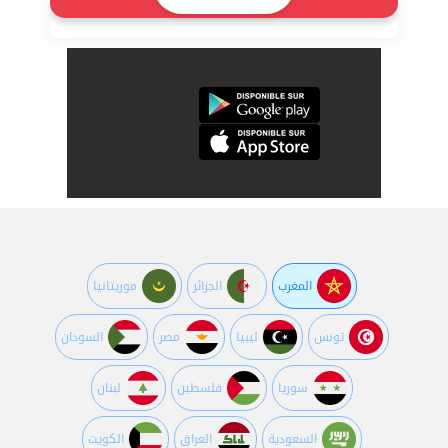
المغرب
الجزائر
موريتانيا
تونس
ليبيا
مصر
السودان
سوريا
فلسطين
لبنان
السعودية
العراق
الكويت