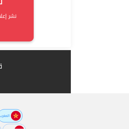
ل
نشر إعلان
ق
المغرب