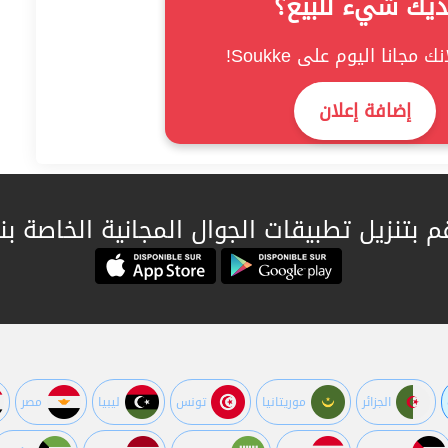
ديك شيء للبيع؟
ك مجانا اليوم على Soukke!
إضافة إعلان
م بتنزيل تطبيقات الجوال المجانية الخاصة بنا
الجزائر
موريتانيا
تونس
ليبيا
مصر