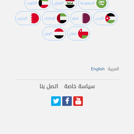
السعودية
العراق
الكويت
اﻷردن
قطر
اﻹمارات
البحرين
عمان
اليمن
العربية
English
سياسة خاصة
اتصل بنا