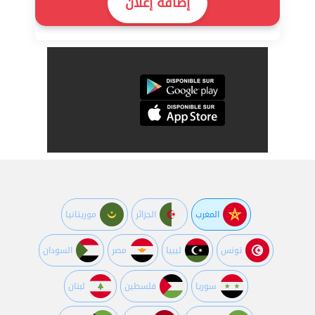
إضافة إعلان
المغرب
الجزائر
موريتانيا
تونس
ليبيا
مصر
السودان
سوريا
فلسطين
لبنان