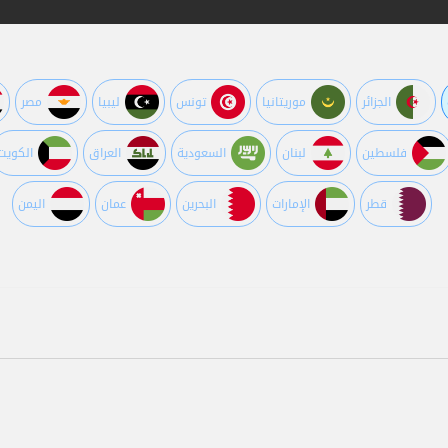
الجزائر
موريتانيا
تونس
ليبيا
مصر
فلسطين
لبنان
السعودية
العراق
الكويت
قطر
اﻹمارات
البحرين
عمان
اليمن