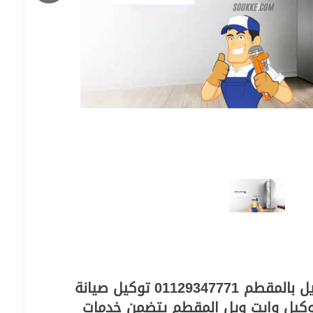
رقم اصلاح ثلاجة وايت ويل بالمقطم 01129347771 توكيل صيانة
كيل وايت ويل المقطم يتضمن خدمات