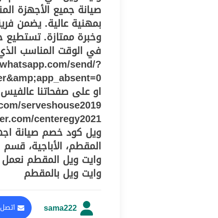
صيانة جميع الأجهزة المنز
بمهنية عالية. يضمن فر
وخبرة ممتازة. تستطيع ح
في الوقت المناسب الذي
i.whatsapp.com/send/?
er&amp;app_absent=0
او على صفحاتنا عالفيس 
ويل كود خصم صيانة اجه
المقطم، الأباجية، قسم 
وايت ويل المقطم نعمل أ
وايت ويل بالمقطم
sama222
اتصل 