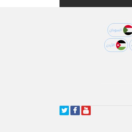
السودان
اﻷردن