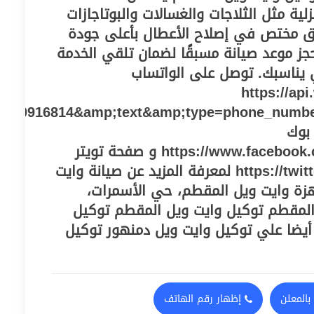
لية مثل الثلاجات والغسالات والبوتاجازات
يق مختص في إصلاح الأعطال بأعلى جودة
جز موعد صيانة مسبقًا لضمان تلقي الخدمة
 يناسبك. توصل على الواتساب
https://ap
010916814&amp;text&amp;type=phone_numb
بوك
https://www.facebook.com/serveshouse2019 و صفحة تويتر
https://twitter.com/centeregy2021 لمعرفة المزيد عن صيانة وايت
زة وايت ويل المقطم، حي الأسمرات،
المقطم توكيل وايت ويل المقطم توكيل
يضا علي توكيل وايت ويل دمنهور توكيل
بالمعلن
إظهار رقم الهاتف