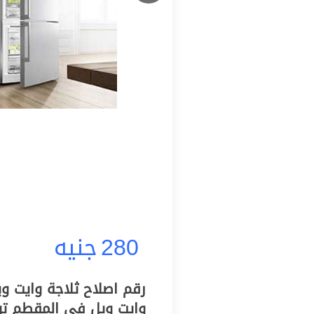
280
جنيه
وايت ويل في المقطم تو