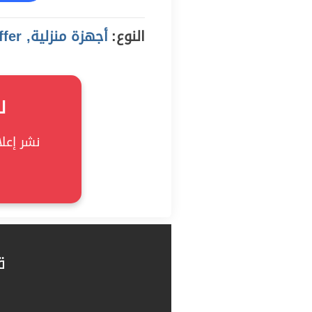
النوع:
أجهزة منزلية, offer
ل
نشر إعلان
ق