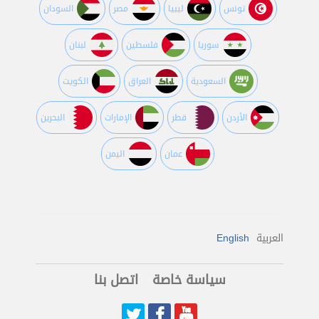
تونس
ليبيا
مصر
السودان
سوريا
فلسطين
لبنان
السعودية
العراق
الكويت
اﻷردن
قطر
اﻹمارات
البحرين
عمان
اليمن
العربية
English
سياسة خاصة
اتصل بنا