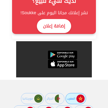
لديك شيء للبيع؟
نشر إعلانك مجانا اليوم على Soukke!
إضافة إعلان
المغرب
الجزائر
موريتانيا