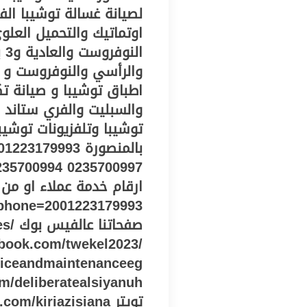
لصيانة غسالة توشيبا الف
اوتماتيك والتحميل العلو
ال
والرأسي والنوفروست و ص
اطباق توشيبا و صيانة تك
والسبليت والفري ستاند 
توشيبا وتلفزيونات توشيب
ارقام خدمة عملاء او من 
صفحا
ebook.com/twekel2023/
viceandmaintenanceeg
تويتر https://twitter.com/kiriazisiana