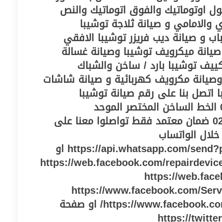
ول اوتوماتيك والفوق اتوماتيك والنص
ي والامامي و صيانة ثلاجة توشيبا
نوفروست والعادية و3 باب و صيانة ديب فريزر توشيبا الافقي
يانة ميكرويف توشيبا وصيانة غسالة
ييف توشيبا بارد / ساخن والشباك
وصيانة مكرويف كهربائية و صيانة شاشات
ا اتصل بنا على رقم صيانة توشيبا
بالمنصورة 01223179993 الخط الساخن المختصر الموحد
0235700997 0235700994 ضمان معتمد فقط تواصلوا معنا على
خلال الواتساب
https://api.whatsapp.com/send?phone=2001223179993 او
تنا عالفيس بوك https://web.facebook.com/repairdevices/
https://web.fac
https://www.facebook.com/Ser
https://www.facebook.com/deliberatealsiyanuh/ او صفحة