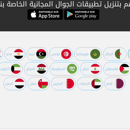
م بتنزيل تطبيقات الجوال المجانية الخاصة بنا
الجزائر
موريتانيا
تونس
ليبيا
مصر
فلسطين
لبنان
السعودية
العراق
الكويت
قطر
اﻹمارات
البحرين
عمان
اليمن