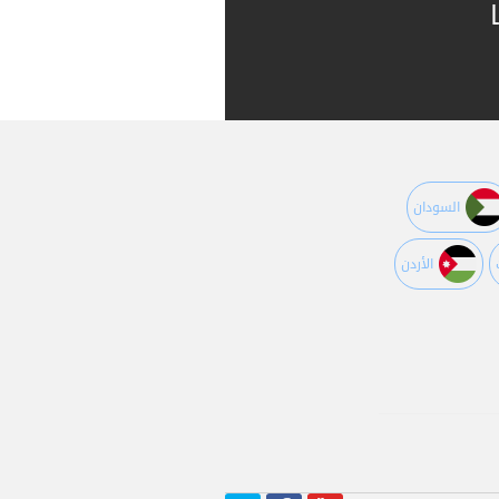
السودان
اﻷردن