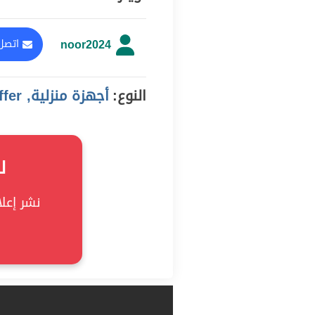
noor2024
اتصل 
النوع:
أجهزة منزلية, offer
ل
نشر إعلان