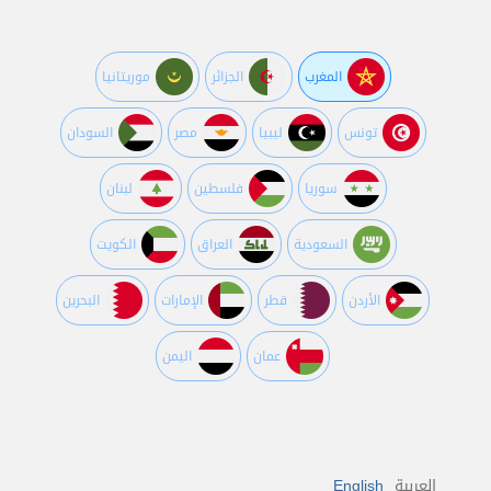
المغرب
الجزائر
موريتانيا
تونس
ليبيا
مصر
السودان
سوريا
فلسطين
لبنان
السعودية
العراق
الكويت
اﻷردن
قطر
اﻹمارات
البحرين
عمان
اليمن
العربية
English