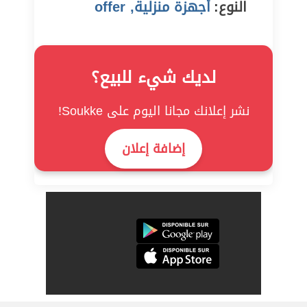
النوع:
أجهزة منزلية, offer
لديك شيء للبيع؟
نشر إعلانك مجانا اليوم على Soukke!
إضافة إعلان