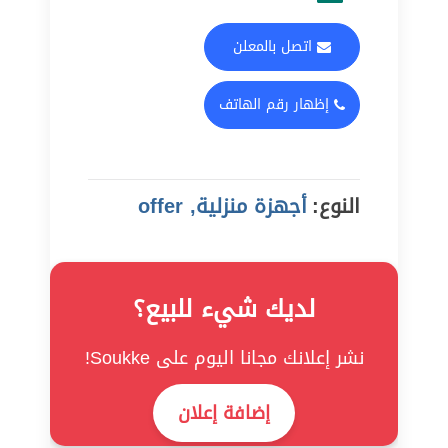
اتصل بالمعلن
إظهار رقم الهاتف
النوع:
أجهزة منزلية, offer
لديك شيء للبيع؟
نشر إعلانك مجانا اليوم على Soukke!
إضافة إعلان