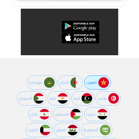
المغرب
الجزائر
موريتانيا
تونس
ليبيا
مصر
السودان
سوريا
فلسطين
لبنان
السعودية
العراق
الكويت