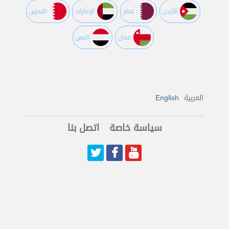
اﻷردن
قطر
اﻹمارات
البحرين
عمان
اليمن
العربية
English
سياسة خاصة
اتصل بنا