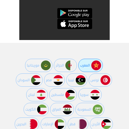
المغرب
الجزائر
موريتانيا
تونس
ليبيا
مصر
السودان
سوريا
فلسطين
لبنان
السعودية
العراق
الكويت
اﻷردن
قطر
اﻹمارات
البحرين