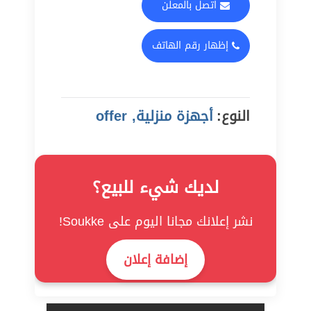
اتصل بالمعلن
إظهار رقم الهاتف
النوع:
أجهزة منزلية, offer
لديك شيء للبيع؟
نشر إعلانك مجانا اليوم على Soukke!
إضافة إعلان