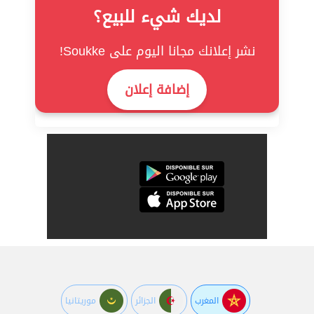
لديك شيء للبيع؟
نشر إعلانك مجانا اليوم على Soukke!
إضافة إعلان
المغرب
الجزائر
موريتانيا