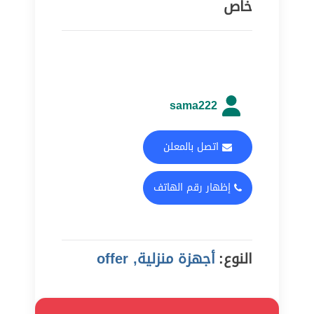
خاص
sama222
اتصل بالمعلن
إظهار رقم الهاتف
النوع:
أجهزة منزلية, offer