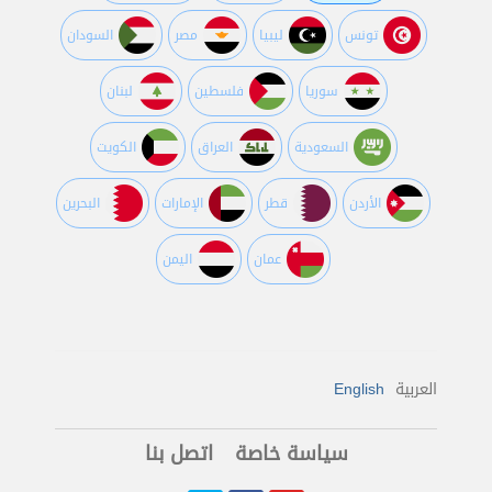
تونس
ليبيا
مصر
السودان
سوريا
فلسطين
لبنان
السعودية
العراق
الكويت
اﻷردن
قطر
اﻹمارات
البحرين
عمان
اليمن
العربية
English
سياسة خاصة
اتصل بنا