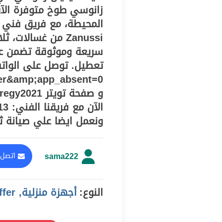
زانوسي طوخ متوفرة الآن 
Zanussi من غسالات
سريعة وموثوقة تضمن عو
er&amp;app_absent=0
ونعمل ايضا علي صيانة ثل
sama222
اتصل 
النوع:
أجهزة منزلية, offer