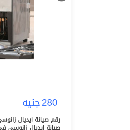
280
جنيه
صيانة ايديال زانوسي في