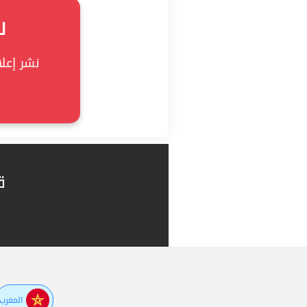
ل
نشر إعلان
ق
المغرب