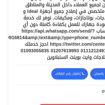
لجميع العملاء داخل المدينة والمناطق
المحيطة، مع فريق فني متخصص في إصلاح جميع أجهزة Ideal و
، ثلاجات، بوتاجازات، ومكيفات. نوفر لك خدمة
دة جهازك للعمل بكفاءة كاملة دون أي
تعطيل. توصل على الواتساب https://api.whatsapp.com/send/?
010916814&amp;text&amp;type=phone_numb
و صفحة تويتر https://twitter.com/centeregy2021 احجز خدمتك
الآن مع فريقنا الفني: 01112124913 01207619993 01093055835
اجات وايت بوينت السنبلاوين
بالمعلن
إظهار رقم الهاتف