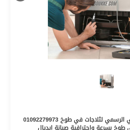
رقم صيانة ايديال زانوسي الرسمي لثلاجات في طوخ 01092279973
 طوخ بسرعة واحترافية صيانة ايديال