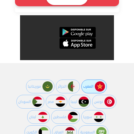
المغرب
الجزائر
موريتانيا
تونس
ليبيا
مصر
السودان
سوريا
فلسطين
لبنان
السعودية
العراق
الكويت