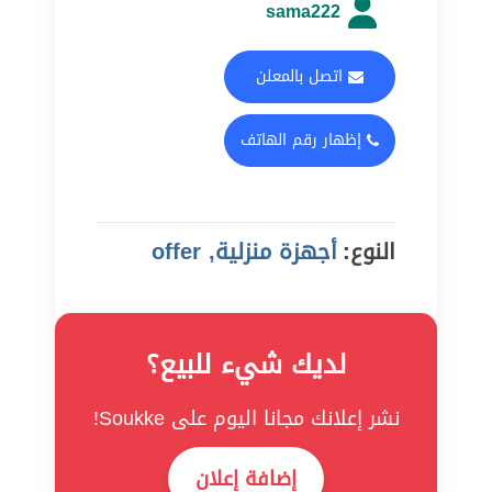
sama222
اتصل بالمعلن
إظهار رقم الهاتف
النوع:
أجهزة منزلية, offer
لديك شيء للبيع؟
نشر إعلانك مجانا اليوم على Soukke!
إضافة إعلان