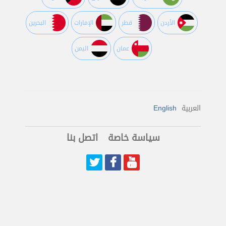
اﻷردن
قطر
اﻹمارات
البحرين
عمان
اليمن
العربية
English
سياسة خاصة
اتصل بنا