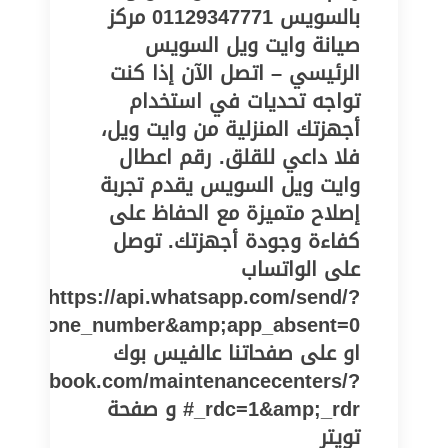
بالسويس 01129347771 مركز
صيانة وايت ويل السويس
الرئيسي – اتصل الآن إذا كنت
تواجه تحديات في استخدام
أجهزتك المنزلية من وايت ويل،
فلا داعي للقلق. رقم اعطال
وايت ويل السويس يقدم تجربة
إصلاح متميزة مع الحفاظ على
كفاءة وجودة أجهزتك. توصل
على الواتساب
https://api.whatsapp.com/send/?
pe=phone_number&amp;app_absent=0
او على صفحاتنا عالفيس بوك
w.facebook.com/maintenancecenters/?
_rdc=1&amp;_rdr# و صفحة
تويتر