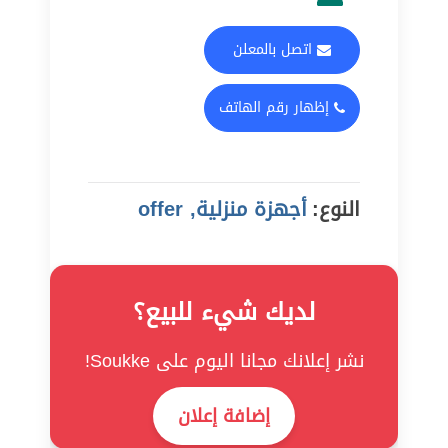
اتصل بالمعلن
إظهار رقم الهاتف
النوع:
أجهزة منزلية, offer
لديك شيء للبيع؟
نشر إعلانك مجانا اليوم على Soukke!
إضافة إعلان