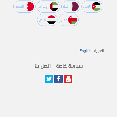
اﻷردن
قطر
اﻹمارات
البحرين
عمان
اليمن
العربية
English
سياسة خاصة
اتصل بنا