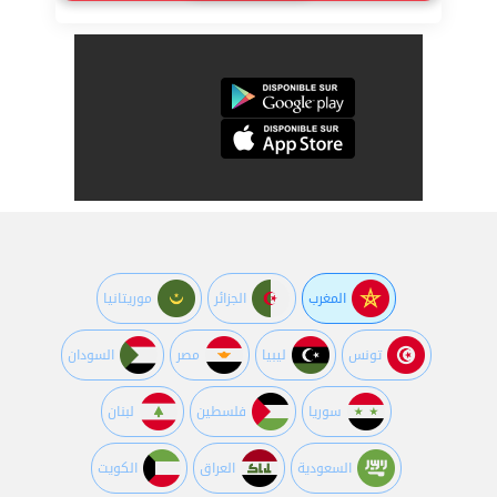
المغرب
الجزائر
موريتانيا
تونس
ليبيا
مصر
السودان
سوريا
فلسطين
لبنان
السعودية
العراق
الكويت