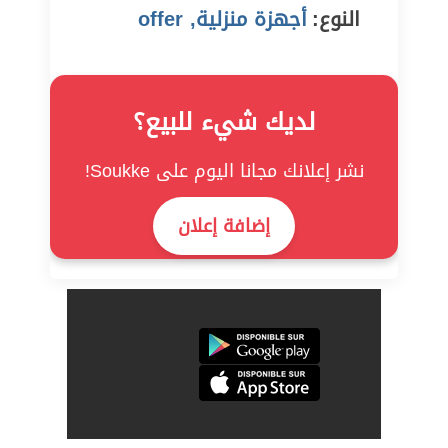
النوع:
أجهزة منزلية, offer
لديك شيء للبيع؟
نشر إعلانك مجانا اليوم على Soukke!
إضافة إعلان