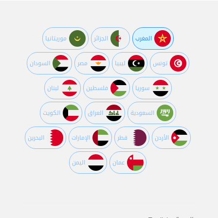
المغرب
الجزائر
موريتانيا
تونس
ليبيا
مصر
السودان
سوريا
فلسطين
لبنان
السعودية
العراق
الكويت
اﻷردن
قطر
اﻹمارات
البحرين
عمان
اليمن