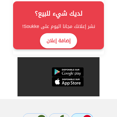
لديك شيء للبيع؟
نشر إعلانك مجانا اليوم على Soukke!
إضافة إعلان