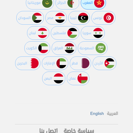
المغرب
الجزائر
موريتانيا
تونس
ليبيا
مصر
السودان
سوريا
فلسطين
لبنان
السعودية
العراق
الكويت
اﻷردن
قطر
اﻹمارات
البحرين
عمان
اليمن
العربية
English
سياسة خاصة
اتصل بنا