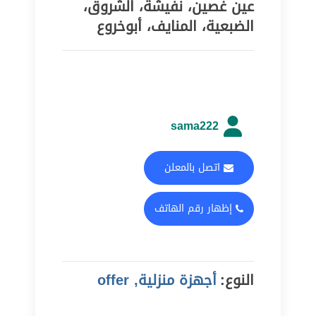
عين غصين، نفيشة، الشروق،
الضبعية، المنايف، أبوخروع
sama222
اتصل بالمعلن
إظهار رقم الهاتف
النوع:
أجهزة منزلية, offer