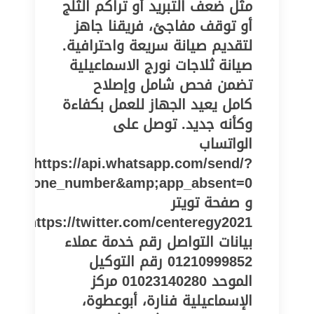
مثل ضعف التبريد أو تراكم الثلج
أو توقف مفاجئ، فريقنا جاهز
لتقديم صيانة سريعة واحترافية.
صيانة ثلاجات نورج الاسماعيلية
تضمن فحص شامل وإصلاح
كامل يعيد الجهاز للعمل بكفاءة
وكأنه جديد. توصل على
الواتساب
https://api.whatsapp.com/send/?
pe=phone_number&amp;app_absent=0
و صفحة تويتر
https://twitter.com/centeregy2021
بيانات التواصل رقم خدمة عملاء
01210999852 رقم التوكيل
الموحد 01023140280 مركز
الإسماعيلية فنارة، أبوعطوة،