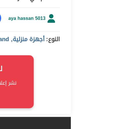
aya hassan 5013
النوع:
أجهزة منزلية, demand
ل
نشر إعلان