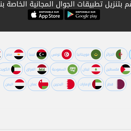
م بتنزيل تطبيقات الجوال المجانية الخاصة بنا
الجزائر
موريتانيا
تونس
ليبيا
مصر
فلسطين
لبنان
السعودية
العراق
الكويت
قطر
اﻹمارات
البحرين
عمان
اليمن