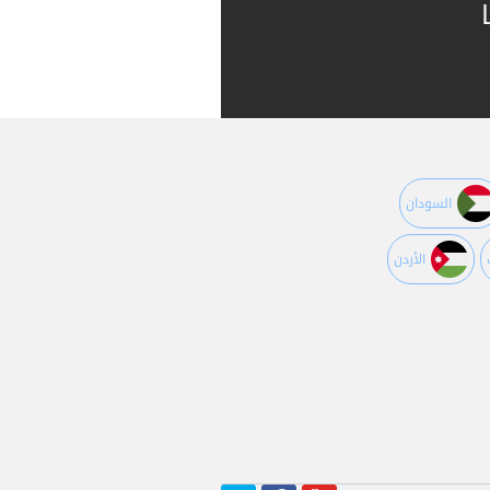
السودان
اﻷردن