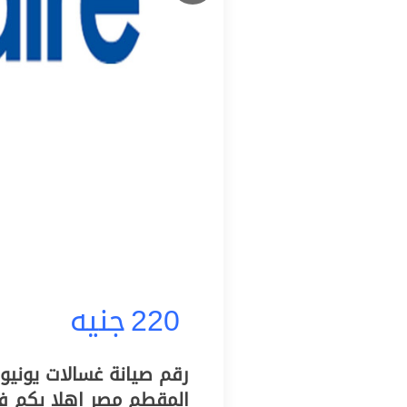
220
جنيه
رقم صيانة غسالات يونيون
المقطم مصر اهلا بكم في