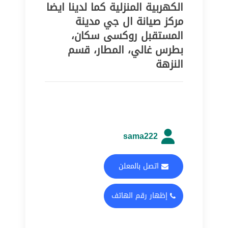
الكهربية المنزلية كما لدينا ايضا
مركز صيانة ال جي مدينة
المستقبل روكسى سكان،
بطرس غالي، المطار، قسم
النزهة
sama222
اتصل بالمعلن
إظهار رقم الهاتف