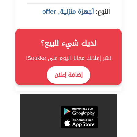
النوع:
أجهزة منزلية, offer
لديك شيء للبيع؟
نشر إعلانك مجانا اليوم على Soukke!
إضافة إعلان