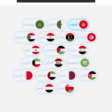
المغرب
الجزائر
موريتانيا
تونس
ليبيا
مصر
السودان
سوريا
فلسطين
لبنان
السعودية
العراق
الكويت
اﻷردن
قطر
اﻹمارات
البحرين
عمان
اليمن