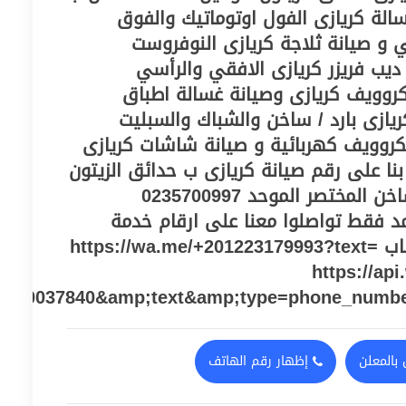
‎‎ ‎ لصيانة غسالة كريازى الفول اوتوماتيك والفوق
ي و صيانة ثلاجة كريازى النوفروست
 و صيانة ديب فريزر كريازى الافقي والرأسي
روويف كريازى وصيانة غسالة اطباق
يازى بارد / ساخن والشباك والسبليت
كروويف كهربائية و صيانة شاشات كريازى
‎ 01223179993 الخط الساخن المختصر الموحد 0235700997
ان معتمد فقط تواصلوا معنا على ارقام خدمة
عملاء او من خلال الواتساب https://wa.me/+201223179993?text=
https://ap
060037840&amp;text&amp;type=phone_numb
بالمعلن
إظهار رقم الهاتف