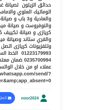
حدائق الزيتون
اتوماتيك العلوي والامام
والعادية و3 باب
والنوفروست و صيانة ميك
كريازى و صيانة تكييف كر
والفري ستاند وصيانة مي
0235700994 ضم
i.whatsapp.com/send/?
er&amp;app_absent=0
noor2024
اتصل 