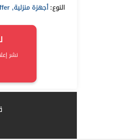
النوع:
أجهزة منزلية, offer
ل
نشر إعلان
ق