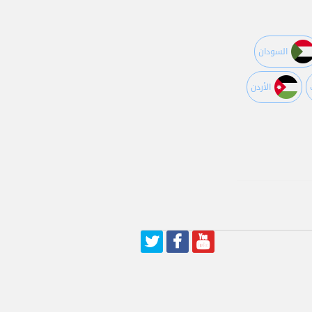
السودان
اﻷردن