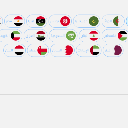
الجزائر
موريتانيا
تونس
ليبيا
مصر
فلسطين
لبنان
السعودية
العراق
الكويت
قطر
اﻹمارات
البحرين
عمان
اليمن