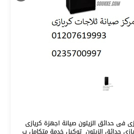
شركة خدمات صيانة كريازى فى حدائق الزيتون‎‎‎ صيانة اجهزة كريازى
حدائق الزيتون‎‎ ‎ صيانة كريازى حدائق الزيتون‎‎ ‎ توكيل خدمة متكامل ب