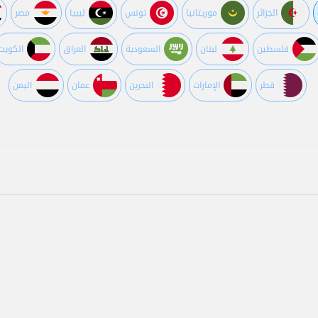
الجزائر
موريتانيا
تونس
ليبيا
مصر
فلسطين
لبنان
السعودية
العراق
الكويت
قطر
اﻹمارات
البحرين
عمان
اليمن