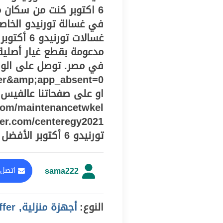
في غسالة تورنيدو الخاص
غسالات تو
مدعومة بقطع غيار أصلية
er&amp;app_absent=0
او على صفحاتنا عالفيس 
تورنيدو 6 أكتوبر الأفضل
sama222
اتصل 
النوع:
أجهزة منزلية, offer