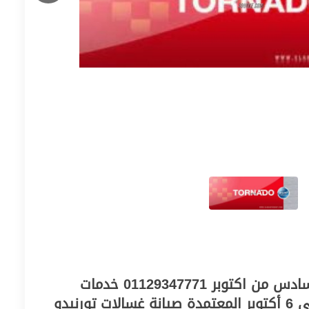
شركة غسالة تورنيدو بالسادس من اكتوبر 01129347771 خدمات
صيانة غسالات تورنيدو في 6 أكتوبر المعتمدة صيانة غسالات تورنيدو