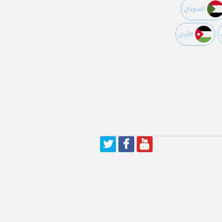
السودان
اﻷردن