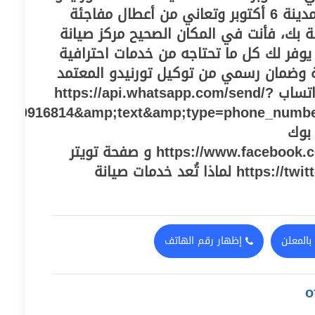
6 اكتوبر كنت من سكان مدينة 6 أكتوبر وتعاني من أعطال مفاجئة
ة بك، فأنت في المكان الصحيح مركز صيانة
رنيدو 6 أكتوبر يوفر لك كل ما تحتاجه من خدمات احترافية
 وضمان رسمي من توكيل تورنيدو المعتمد
في مصر. توصل على الواتساب https://api.whatsapp.com/send/?
010916814&amp;text&amp;type=phone_numb
بوك
https://www.facebook.com/maintenancetwkel و صفحة تويتر
https://twitter.com/centeregy2021 لماذا تُعد خدمات صيانة
بالمعلن
إظهار رقم الهاتف