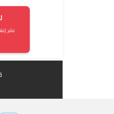
ل
نشر إعلان
ق