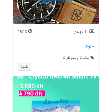
11
درهم
15:13
طنجة
ساعات ومجوهرات
طنجة