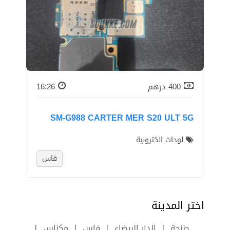
400
درهم
16:26
SM-G988 CARTER MER S20 ULT 5G
لوحات الكترونية
فاس
اختر المدينة
طنجة
الدار البيضاء
فاس
مكناس
|
|
|
|