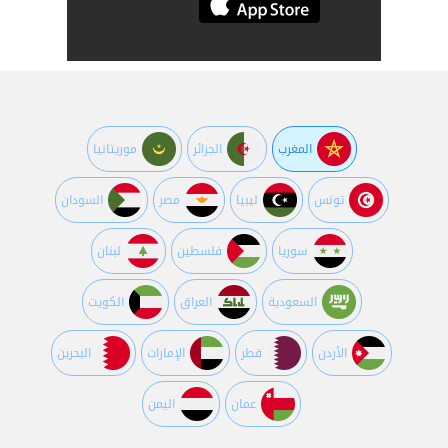
المغرب
الجزائر
موريتانيا
تونس
ليبيا
مصر
السودان
سوريا
فلسطين
لبنان
السعودية
العراق
الكويت
اﻷردن
قطر
اﻹمارات
البحرين
عمان
اليمن