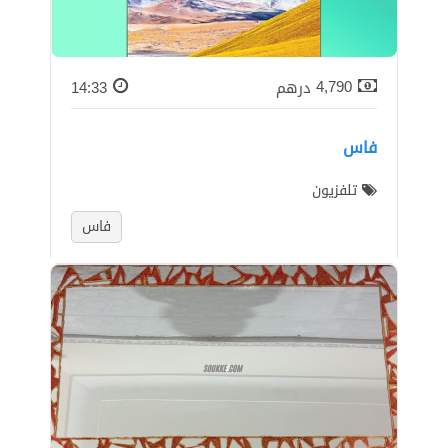
4,790
درهم
14:33
فاس
تلفزيون
فاس