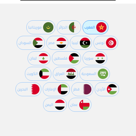
المغرب
الجزائر
موريتانيا
تونس
ليبيا
مصر
السودان
سوريا
فلسطين
لبنان
السعودية
العراق
الكويت
اﻷردن
قطر
اﻹمارات
البحرين
عمان
اليمن