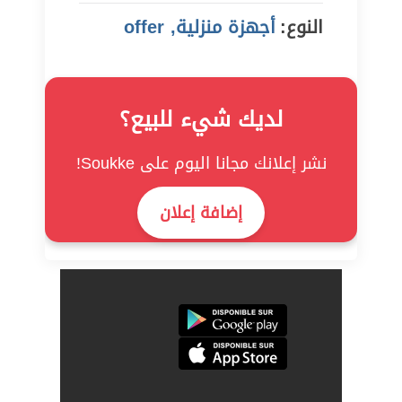
النوع:
أجهزة منزلية, offer
لديك شيء للبيع؟
نشر إعلانك مجانا اليوم على Soukke!
إضافة إعلان