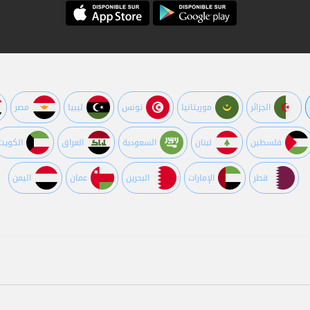
الجزائر
موريتانيا
تونس
ليبيا
مصر
فلسطين
لبنان
السعودية
العراق
الكويت
قطر
اﻹمارات
البحرين
عمان
اليمن