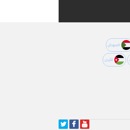
السودان
اﻷردن