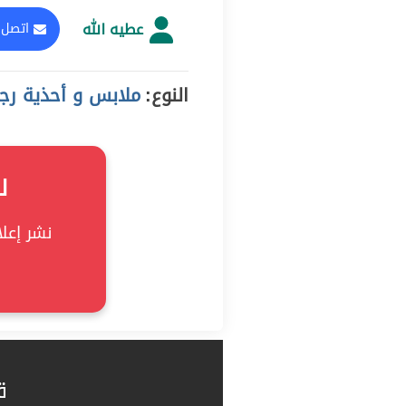
عطيه الله
اتصل 
النوع:
ملابس و أحذية رجالية,
ل
نشر إعلان
ق