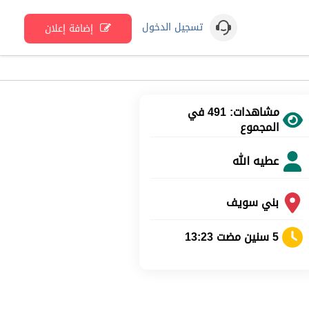
تسجيل الدخول
إضافة إعلان
مشاهدات: 491 في
المجموع
عطيه الله
بني سويف
5 سنين مضت 13:23