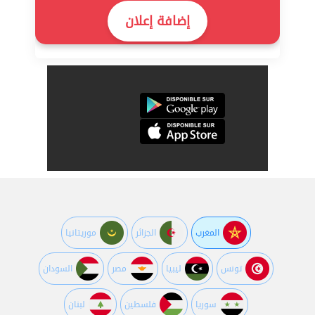
إضافة إعلان
المغرب
الجزائر
موريتانيا
تونس
ليبيا
مصر
السودان
سوريا
فلسطين
لبنان