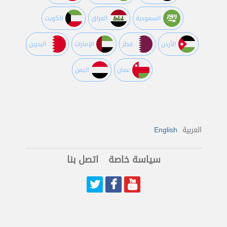
السعودية
العراق
الكويت
اﻷردن
قطر
اﻹمارات
البحرين
عمان
اليمن
العربية
English
سياسة خاصة
اتصل بنا