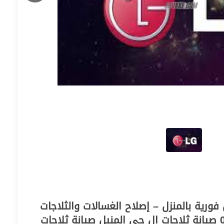
ات LG بالمنيل فورية بالمنزل – إصلاح الغسالات والثلاجات
دون تأجيل 01154008110 صيانة ثلاجات ال جي المنيل صيانة ثلاجات