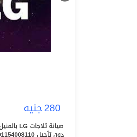
280
جنيه
صيانة ثلاج