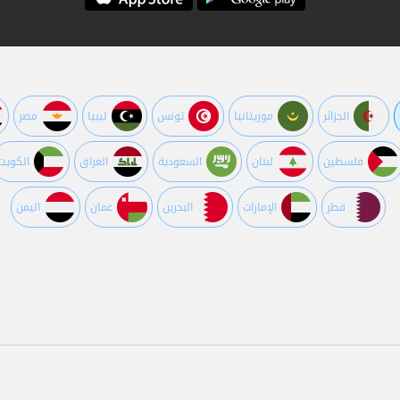
الجزائر
موريتانيا
تونس
ليبيا
مصر
فلسطين
لبنان
السعودية
العراق
الكويت
قطر
اﻹمارات
البحرين
عمان
اليمن