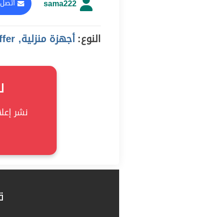
sama222
اتصل 
النوع:
أجهزة منزلية, offer
ل
نشر إعلان
ق