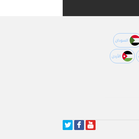
السودان
اﻷردن