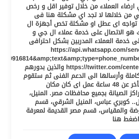
ارضاء العملاء من خلال توفير اقل و رخص
تي من خلالها لا تجد اي مشكلة هنا فى
تواجه اى عطل او مشكلة تخص أجهزة ال
هو الاتصال على خدمة عملاء ال جي و
 خدمة العملاء المدربين بشكل احترافى
على الواتساب https://api.whatsapp.com/send/?
010916814&amp;text&amp;type=phone_numb
و صفحة تويتر https://twitter.com/centeregy2021 والذين بدورهم
املة وأرسالها الى الدعم الفنى ثم ستقوم
بأنتظار الفنى الذي لن يتأخر عن 48 ساعة عمل اى كان مكان
محافظتك وذلك لوجود مراكز الصيانة بجميع محافظات مصر. المنيل‎،
.. كوبري عباس، المنيل الشرقي، قسم
روضة والمقياس، قسم مصر القديمة لمعرفة
اضغط هنا