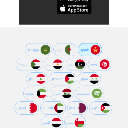
المغرب
الجزائر
موريتانيا
تونس
ليبيا
مصر
السودان
سوريا
فلسطين
لبنان
السعودية
العراق
الكويت
اﻷردن
قطر
اﻹمارات
البحرين
عمان
اليمن