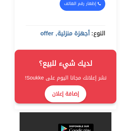
إظهار رقم الهاتف
النوع:
أجهزة منزلية, offer
لديك شيء للبيع؟
نشر إعلانك مجانا اليوم على Soukke!
إضافة إعلان