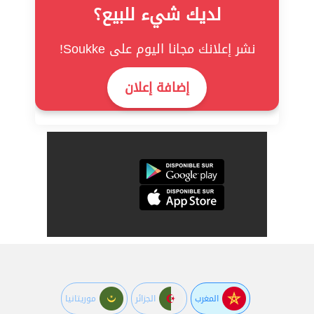
لديك شيء للبيع؟
نشر إعلانك مجانا اليوم على Soukke!
إضافة إعلان
المغرب
الجزائر
موريتانيا