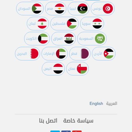
تونس
ليبيا
مصر
السودان
سوريا
فلسطين
لبنان
السعودية
العراق
الكويت
اﻷردن
قطر
اﻹمارات
البحرين
عمان
اليمن
العربية
English
سياسة خاصة
اتصل بنا