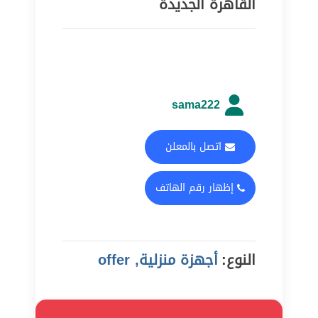
القاهرة الجديدة
sama222
اتصل بالمعلن
إظهار رقم الهاتف
النوع:
أجهزة منزلية, offer