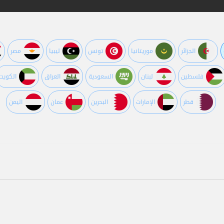
الجزائر
موريتانيا
تونس
ليبيا
مصر
فلسطين
لبنان
السعودية
العراق
الكويت
قطر
اﻹمارات
البحرين
عمان
اليمن