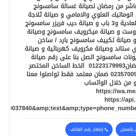
توكيل خدمة متكامل بالعاشر من رمضان‎ لصيانة غسالة سامسونج
اتوماتيك العلوي والامامي و صيانة ثلاجة
سامسونج النوفروست والعادية و3 باب و صيانة ديب فريزر سامسونج
روست و صيانة ميكرويف سامسونج وصيانة
 صيانة تكييف سامسونج بارد / ساخن
ي ستاند وصيانة مكرويف كهربائية و صيانة
نات سامسونج اتصل بنا على رقم صيانة
سامسونج بالعاشر من رمضان‎ 01223179993 الخط الساخن المختصر
الموحد 0235700997 0235700994 ضمان معتمد فقط تواصلوا معنا
و من خلال الواتساب
https://wa.m
https://ap
060037840&amp;text&amp;type=phone_numb
بالمعلن
إظهار رقم الهاتف