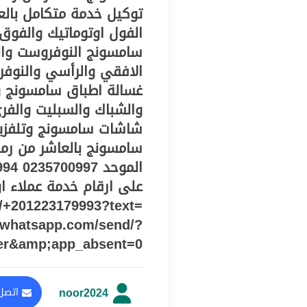
الفول اوتوماتيك والفوق 
الافقي والرأسي والنوف
غسالة اطباق سامسونج و
والشباك والسبليت والفر
شاشات سامسونج وتلفزيو
على ارقام خدمة عملاء ا
e/+201223179993?text=
i.whatsapp.com/send/?
er&amp;app_absent=0
noor2024
اتصل 