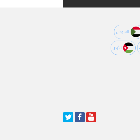
السودان
اﻷردن