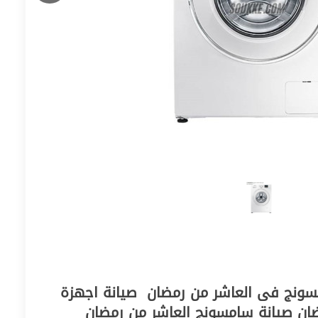
شركة خدمات صيانة سامسونج فى العاشر من رمضان ‎ صيانة اجهزة