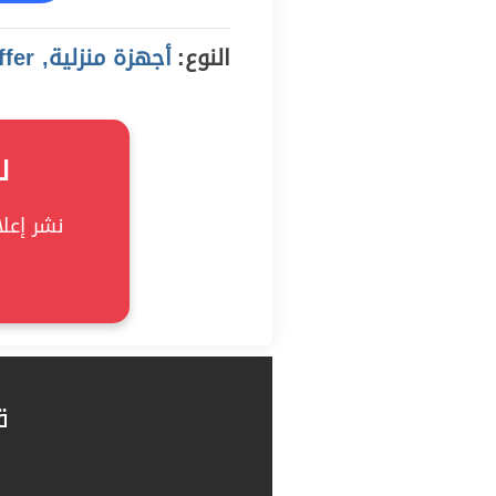
النوع:
أجهزة منزلية, offer
ل
نشر إعلان
ق