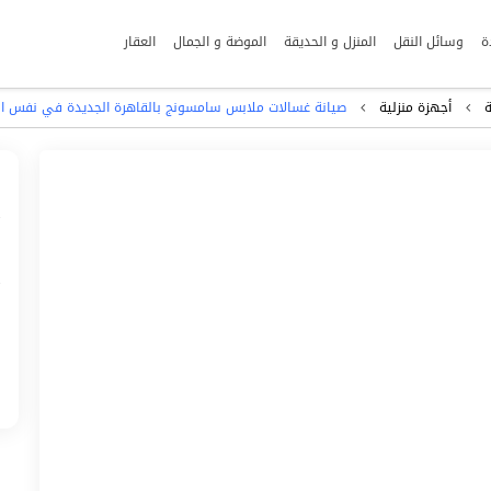
ة
وسائل النقل
المنزل و الحديقة
الموضة و الجمال
العقار
ة
أجهزة منزلية
صيانة غسالات ملابس سامسونج بالقاهرة الجديدة في نفس اليوم 055835