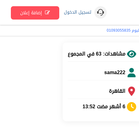
تسجيل الدخول
إضافة إعلان
01093
مشاهدات: 63 في المجموع
sama222
القاهرة
6 أشهر مضت 13:52