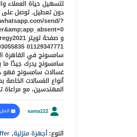
لتسهيل حياة العملاء وا
دون تعطيل. توصل على ا
i.whatsapp.com/send/?
er&amp;app_absent=0
سامسونج في القاهرة الج
سامسونج يدرك جيدًا ما ي
غسالات سامسونج فهو دائ
أنواع الغسالات الخاصة 
المهندسين، مع مراعاة ت
sama222
اتصل 
النوع:
أجهزة منزلية, offer