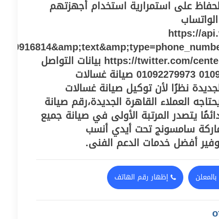
لحفاظ على استمرارية استخدام أجهزتهم
لواتساب
https://ap
010916814&amp;text&amp;type=phone_numb
و صفحة تويتر https://twitter.com/centeregy2021 بيانات التواصل
01129347771 01093055835 01092279973 صيانة غسالات
ديدة نظرًا لأن توكيل صيانة غسالات
حتاجه العملاء القاهرة الجديدة،رقم صيانة
مًا يتصدر المرتبة الأولى في صيانة جميع
بماركة سامسونج تحت أيدي أنسب
وفير أفضل خدمات الدعم الفنى.
بالمعلن
إظهار رقم الهاتف