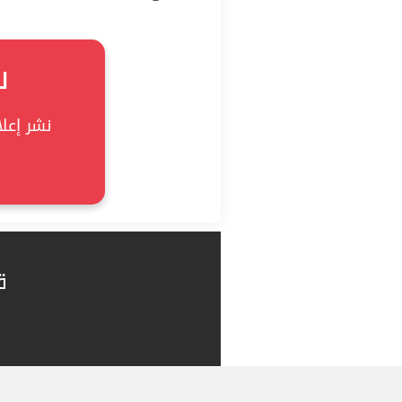
ل
نشر إعلان
ق