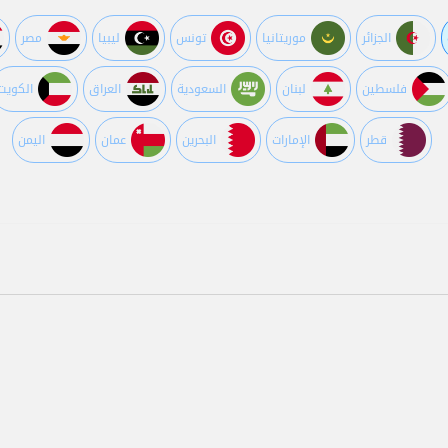
الجزائر
موريتانيا
تونس
ليبيا
مصر
فلسطين
لبنان
السعودية
العراق
الكويت
قطر
اﻹمارات
البحرين
عمان
اليمن