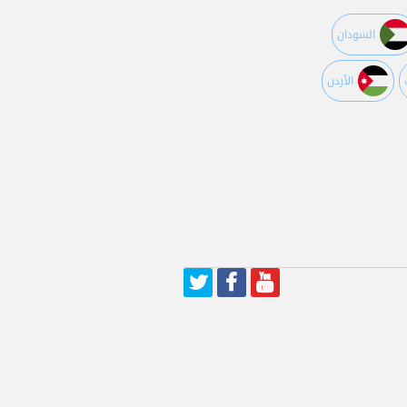
السودان
اﻷردن