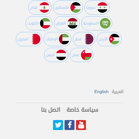
سوريا
فلسطين
لبنان
السعودية
العراق
الكويت
اﻷردن
قطر
اﻹمارات
البحرين
عمان
اليمن
العربية
English
سياسة خاصة
اتصل بنا