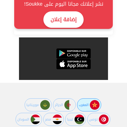
نشر إعلانك مجانا اليوم على Soukke!
إضافة إعلان
المغرب
الجزائر
موريتانيا
تونس
ليبيا
مصر
السودان