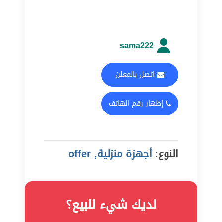
sama222
اتصل بالمعلن
إظهار رقم الهاتف
النوع:
أجهزة منزلية, offer
لديك شيء للبيع؟