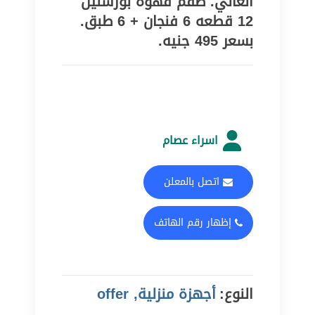
العالي. طقم قهوه بورسلين
12 قطعه 6 فنجان + 6 طبق.
بسعر 495 جنيه.
اسراء عصام
اتصل بالمعلن
إظهار رقم الهاتف
النوع:
أجهزة منزلية, offer