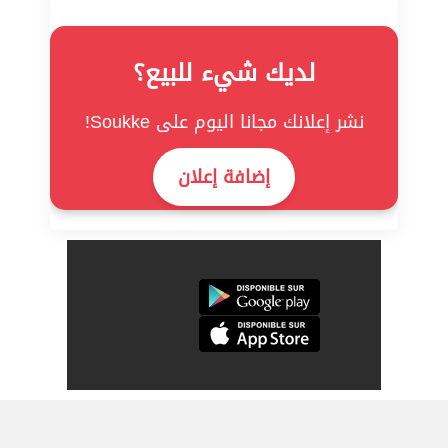
لديك شيء للبيع؟
نشر إعلانك مجانا اليوم على Soukke!
إضافة إعلان