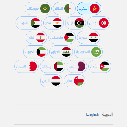
المغرب
الجزائر
موريتانيا
تونس
ليبيا
مصر
السودان
سوريا
فلسطين
لبنان
السعودية
العراق
الكويت
اﻷردن
قطر
اﻹمارات
البحرين
عمان
اليمن
العربية
English