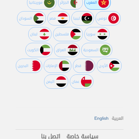
المغرب
الجزائر
موريتانيا
تونس
ليبيا
مصر
السودان
سوريا
فلسطين
لبنان
السعودية
العراق
الكويت
اﻷردن
قطر
اﻹمارات
البحرين
عمان
اليمن
العربية
English
سياسة خاصة
اتصل بنا