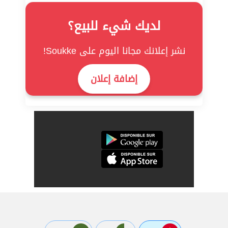
لديك شيء للبيع؟
نشر إعلانك مجانا اليوم على Soukke!
إضافة إعلان