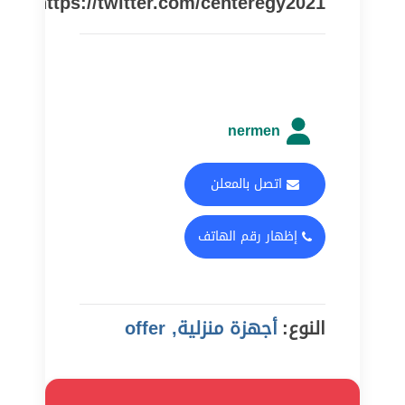
https://twitter.com/centeregy2021
nermen
اتصل بالمعلن
إظهار رقم الهاتف
النوع:
أجهزة منزلية, offer