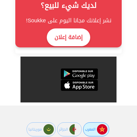
لديك شيء للبيع؟
نشر إعلانك مجانا اليوم على Soukke!
إضافة إعلان
المغرب
الجزائر
موريتانيا