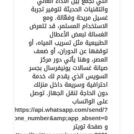
التي تجمع بين الأداء العالي
والتقنيات الحديثة لتوفير تجربة
غسيل مريحة وفعّالة. ومع
الاستخدام المستمر، قد تتعرض
الغسالة لبعض الأعطال
الطبيعية مثل تسريب المياه، أو
توقفها عن الدوران، أو ضعف
العصر، وهنا يأتي دور مركز
صيانة غسالات يونيفرسال بجسر
السويس الذي يقدم لك خدمة
احترافية وسريعة داخل منزلك
دون الحاجة لنقل الجهاز. توصل
على الواتساب
https://api.whatsapp.com/send/?
pe=phone_number&amp;app_absent=0
و صفحة تويتر