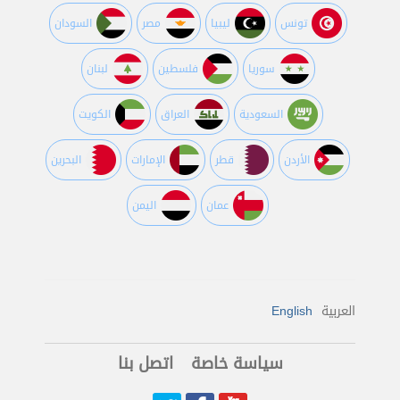
تونس
ليبيا
مصر
السودان
سوريا
فلسطين
لبنان
السعودية
العراق
الكويت
اﻷردن
قطر
اﻹمارات
البحرين
عمان
اليمن
العربية
English
سياسة خاصة
اتصل بنا