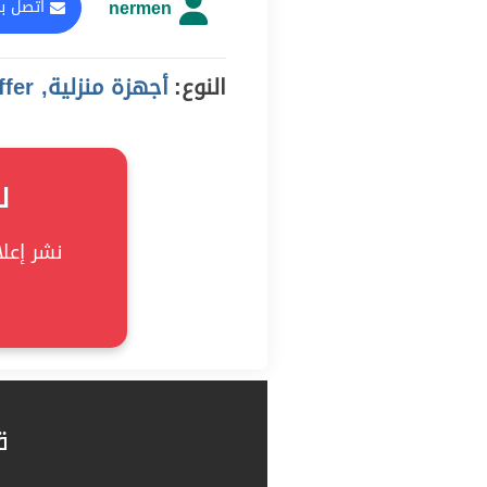
nermen
اتصل با
النوع:
أجهزة منزلية, offer
ل
نشر إعلان
ق