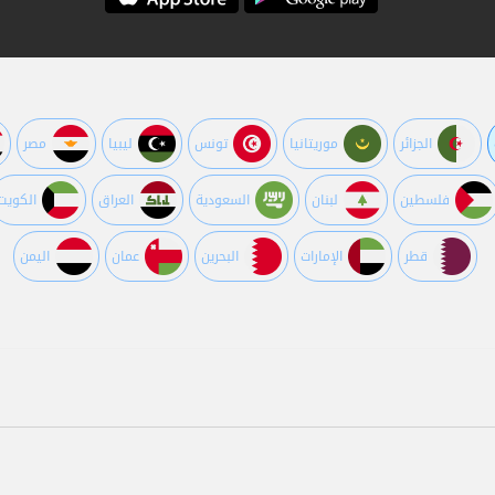
الجزائر
موريتانيا
تونس
ليبيا
مصر
فلسطين
لبنان
السعودية
العراق
الكويت
قطر
اﻹمارات
البحرين
عمان
اليمن