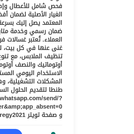
فحص شامل للأعطال وإصل
الغيار الأصلية لضمان أف
المعتمد يصل إليك بسرعة
ضمان رسمي وخدمة متابعة
العملاء. تُعتبر غسالات ف
غنى عنها في كل بيت، لم
تنظيف الملابس، مع تنوع 
الاستخدام اليومي المست
المشكلات التشغيلية، وه
طنطا لتقديم الحلول الس
i.whatsapp.com/send/?
er&amp;app_absent=0
و صفحة تويتر https://twitter.com/centeregy2021