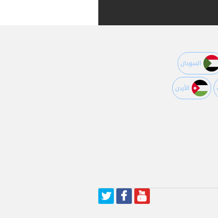
السودان
اﻷردن