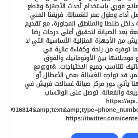
اح فوري باستخدام أحدث الأجهزة وقطع
ضل أداء وطول عمر للغسالة. فريقنا الفني
 داخل طنطا والمناطق المجاورة، مع تقديم
 بعد الصيانة لتحقيق أعلى درجات رضا
ريش من الأجهزة المنزلية الأساسية التي لا
ا توفره من راحة وكفاءة عالية في
موديلاتها بين الأوتوماتيك والفوق
أوتوماتيك والنصف أوتوماتيك لتناسب جميع الاحتياجات. &gt;ومع
مر، قد تواجه الغسالة بعض الأعطال أو
نا يأتي دور مركز صيانة غسالات فريش في
ريعة والفعالة. توصل على الواتساب
https://ap
010916814&amp;text&amp;type=phone_numb