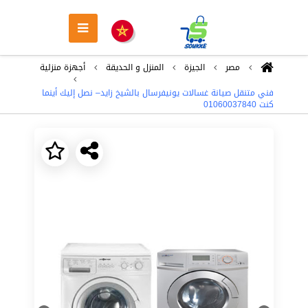
مصر
الجيزة
المنزل و الحديقة
أجهزة منزلية
فني متنقل صيانة غسالات يونيفرسال بالشيخ زايد– نصل إليك أينما
كنت 01060037840