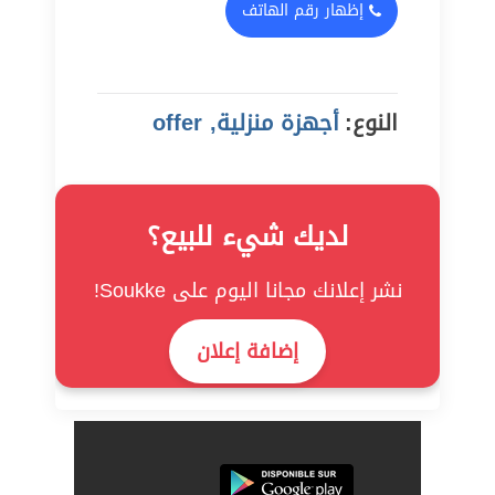
إظهار رقم الهاتف
النوع:
أجهزة منزلية, offer
لديك شيء للبيع؟
نشر إعلانك مجانا اليوم على Soukke!
إضافة إعلان