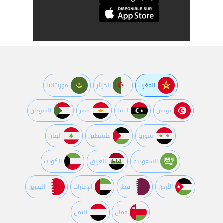
المغرب
الجزائر
موريتانيا
تونس
ليبيا
مصر
السودان
سوريا
فلسطين
لبنان
السعودية
العراق
الكويت
اﻷردن
قطر
اﻹمارات
البحرين
عمان
اليمن