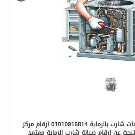
فني متنقل لصيانة تكييفات شارب بالرماية 01010916814 ارقام مركز
بحث عن ارقام صيانة شارب الرماية معتمد