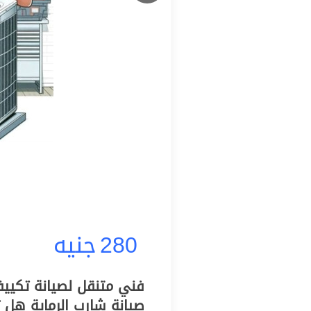
280
جنيه
صيانة شارب الرماية هل ت