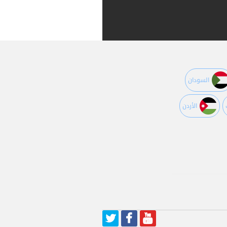
السودان
اﻷردن