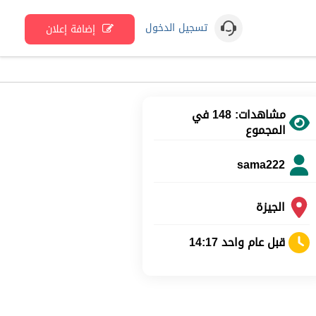
تسجيل الدخول
إضافة إعلان
مشاهدات: 148 في
المجموع
sama222
الجيزة
قبل عام واحد 14:17