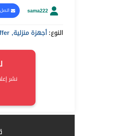
sama222
اتصل 
النوع:
أجهزة منزلية, offer
ل
نشر إعلان
ق