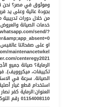
وموثوق في مصر؟ نحن نقد
بجودة عالية وعلى يد فر
من خلال دورات تدريبية
خدمات الصيانة والعروض 
i.whatsapp.com/send/?
er&amp;app_absent=0
او على صفحاتنا عالفيس 
الرماية؟ صيانة جميع الأج
تكييفات، ميكروويف). ف
الصيانة. سرعة في الاست
استخدام قطع غيار أصلية
العنوان:الرماية كفر نصار
01154008110 رقم التوكيل الموحد: 01092279973