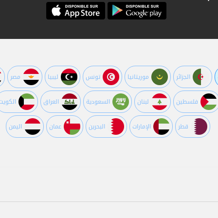
الجزائر
موريتانيا
تونس
ليبيا
مصر
فلسطين
لبنان
السعودية
العراق
الكويت
قطر
اﻹمارات
البحرين
عمان
اليمن