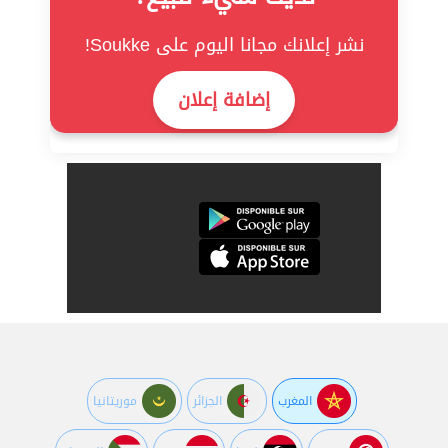
نشر إعلانك مجانا اليوم على Soukke!
إضافة إعلان
المغرب
الجزائر
موريتانيا