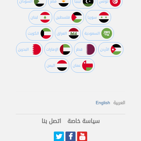
تونس
ليبيا
مصر
السودان
سوريا
فلسطين
لبنان
السعودية
العراق
الكويت
اﻷردن
قطر
اﻹمارات
البحرين
عمان
اليمن
العربية
English
سياسة خاصة
اتصل بنا