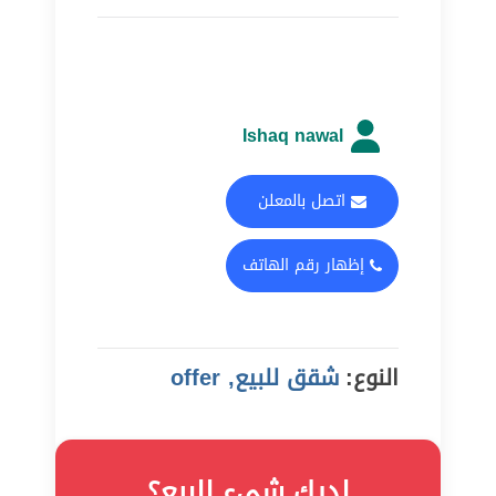
Ishaq nawal
اتصل بالمعلن
إظهار رقم الهاتف
النوع:
شقق للبيع, offer
لديك شيء للبيع؟