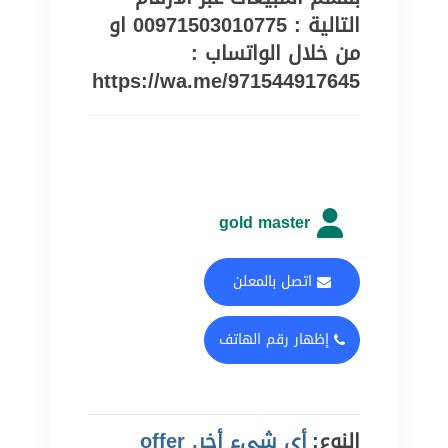
التالية : 00971503010775 او
من خلال الواتساب :
https://wa.me/971544917645
gold master
اتصل بالمعلن
إظهار رقم الهاتف
النوع:
أي شيء أخر, offer