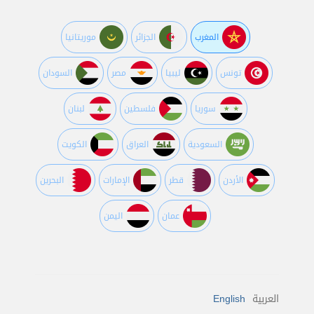
المغرب
الجزائر
موريتانيا
تونس
ليبيا
مصر
السودان
سوريا
فلسطين
لبنان
السعودية
العراق
الكويت
اﻷردن
قطر
اﻹمارات
البحرين
عمان
اليمن
العربية
English