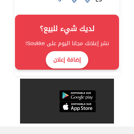
لديك شيء للبيع؟
نشر إعلانك مجانا اليوم على Soukke!
إضافة إعلان