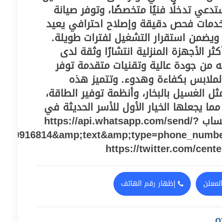
ستدعي تدخلًا فنيًا متخصصًا، وتوفر صيانة
دمات فحص دقيقة وإصلاح احترافي يعيد
 ويضمن استقرار التشغيل لفترات طويلة.
ر الأجهزة المنزلية انتشارًا وثقة لدى
ه من جودة عالية وتقنيات متقدمة توفر
الملابس بكفاءة وهدوء. وتتميز هذه
ثل الغسيل بالبخار، وأنظمة توفير الطاقة،
ما يجعلها الخيار الأول للأسر الحديثة في
قويسنا. توصل على الواتساب https://api.whatsapp.com/send/?
010916814&amp;text&amp;type=phone_numb
لمعلن
إظهار رقم الهاتف