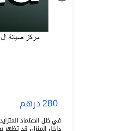
280
درهم
في ظل الاعتماد المتزايد
داخل المنزل، قد تظهر ب