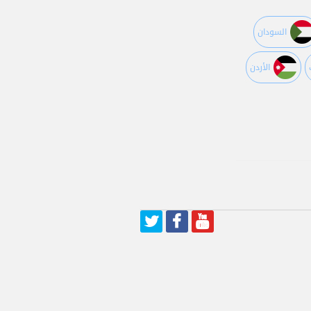
السودان
اﻷردن