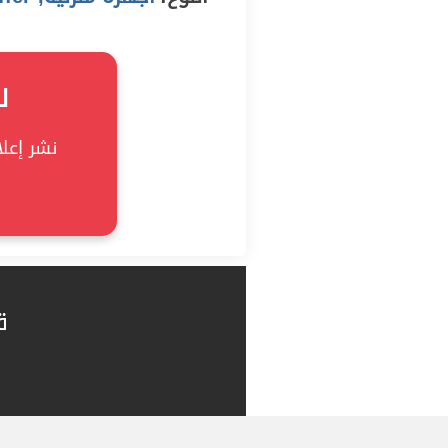
ل
نشر إعلان
ق