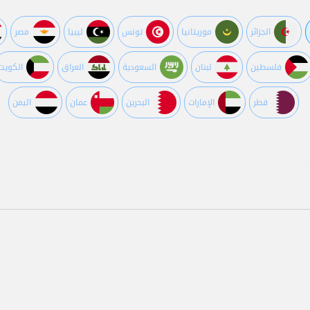
الجزائر
موريتانيا
تونس
ليبيا
مصر
فلسطين
لبنان
السعودية
العراق
الكويت
قطر
اﻹمارات
البحرين
عمان
اليمن