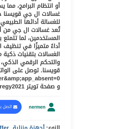
أو انتظام البرامج، مما ي
غسالات ال جي قويسنا خ
للغسالة أدائها الطبيعي
تُعد غسالات ال جي من أكث
المستخدمين، لما تتمتع ب
أداءً متميزًا في تنظيف 
الغسالات بتقنيات ذكية م
والتحكم الرقمي الذكي، م
er&amp;app_absent=0
و صفحة تويتر https://twitter.com/centeregy2021
nermen
اتصل با
النوع:
أجهزة منزلية, offer