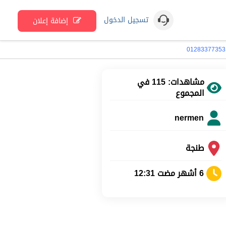
تسجيل الدخول
إضافة إعلان
مشاهدات: 115 في
المجموع
nermen
طنجة
6 أشهر مضت 12:31