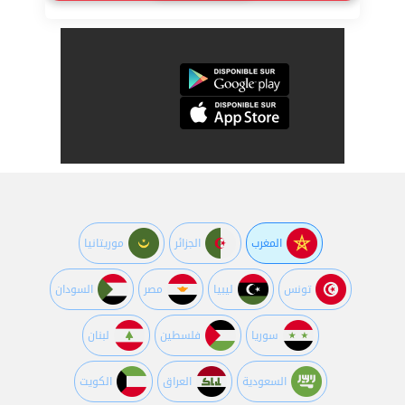
المغرب
الجزائر
موريتانيا
تونس
ليبيا
مصر
السودان
سوريا
فلسطين
لبنان
السعودية
العراق
الكويت