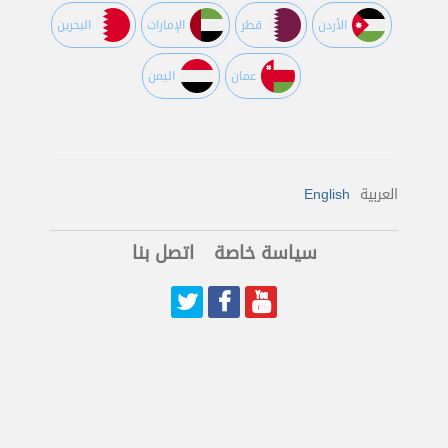
اﻷردن
قطر
اﻹمارات
البحرين
عمان
اليمن
العربية
English
سياسة خاصة
اتصل بنا