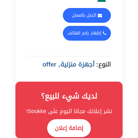
اتصل بالمعلن
إظهار رقم الهاتف
النوع:
أجهزة منزلية, offer
لديك شيء للبيع؟
نشر إعلانك مجانا اليوم على Soukke!
إضافة إعلان