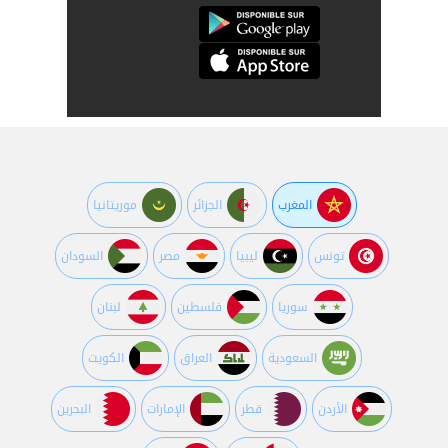
المغرب
الجزائر
موريتانيا
تونس
ليبيا
مصر
السودان
سوريا
فلسطين
لبنان
السعودية
العراق
الكويت
اﻷردن
قطر
اﻹمارات
البحرين