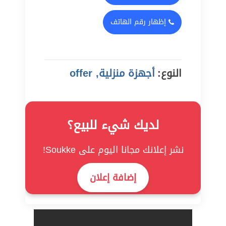
إظهار رقم الهاتف
النوع:
أجهزة منزلية, offer
لديك شيء للبيع؟
نشر إعلانك مجانا اليوم على Soukke!
إضافة إعلان