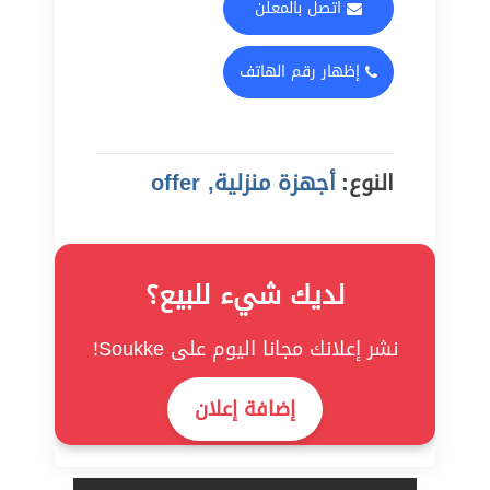
اتصل بالمعلن
إظهار رقم الهاتف
النوع:
أجهزة منزلية, offer
لديك شيء للبيع؟
نشر إعلانك مجانا اليوم على Soukke!
إضافة إعلان