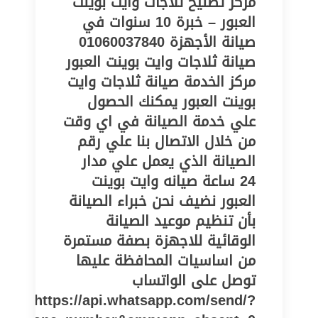
مركز تصليح ثلاجات وايت بوينت
العبور – خبرة 10 سنوات في
صيانة الأجهزة 01060037840
صيانة ثلاجات وايت بوينت العبور
مركز الخدمة صيانة ثلاجات وايت
بوينت العبور يمكنك الحصول
علي خدمة الصيانة في اي وقت
من خلال الاتصال بنا علي رقم
الصيانة الذي يعمل علي مدار
24 ساعة صيانه وايت بوينت
العبور نضيف نحن خبراء الصيانة
بأن تنظيم موعيد الصيانة
الوقائية للاجهزة بصفة مستمرة
من اساسيات المحافظة عليها
توصل على الواتساب
https://api.whatsapp.com/send/?