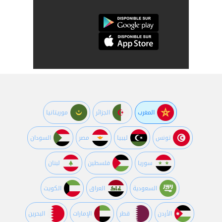
المغرب
الجزائر
موريتانيا
تونس
ليبيا
مصر
السودان
سوريا
فلسطين
لبنان
السعودية
العراق
الكويت
اﻷردن
قطر
اﻹمارات
البحرين