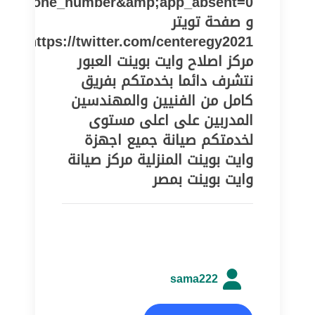
pe=phone_number&amp;app_absent=0
و صفحة تويتر
https://twitter.com/centeregy2021
مركز اصلاح وايت بوينت العبور
نتشرف دائما بخدمتكم بفريق
كامل من الفنيين والمهندسين
المدربين على اعلى مستوى
لخدمتكم صيانة جميع اجهزة
وايت بوينت المنزلية مركز صيانة
وايت بوينت بمصر
sama222