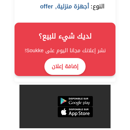
النوع:
أجهزة منزلية, offer
لديك شيء للبيع؟
نشر إعلانك مجانا اليوم على Soukke!
إضافة إعلان