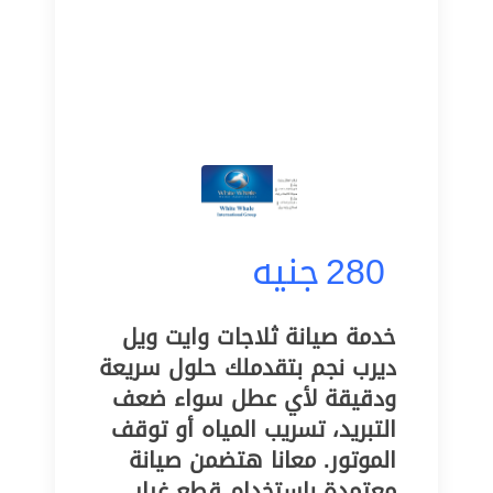
280
جنيه
خدمة صيانة ثلاجات وايت ويل
ديرب نجم بتقدملك حلول سريعة
ودقيقة لأي عطل سواء ضعف
التبريد، تسريب المياه أو توقف
الموتور. معانا هتضمن صيانة
معتمدة باستخدام قطع غيار