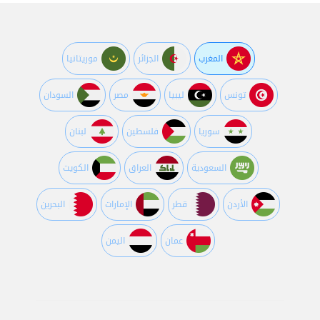
المغرب
الجزائر
موريتانيا
تونس
ليبيا
مصر
السودان
سوريا
فلسطين
لبنان
السعودية
العراق
الكويت
اﻷردن
قطر
اﻹمارات
البحرين
عمان
اليمن