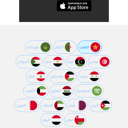
المغرب
الجزائر
موريتانيا
تونس
ليبيا
مصر
السودان
سوريا
فلسطين
لبنان
السعودية
العراق
الكويت
اﻷردن
قطر
اﻹمارات
البحرين
عمان
اليمن