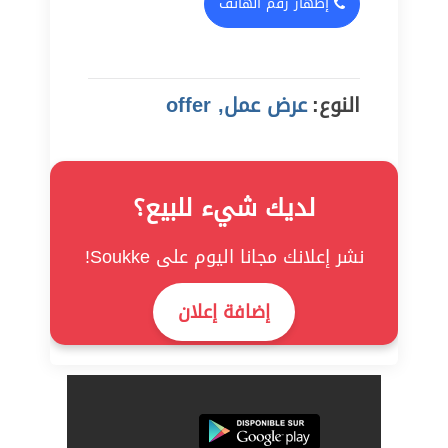
إظهار رقم الهاتف
النوع:
عرض عمل, offer
لديك شيء للبيع؟
نشر إعلانك مجانا اليوم على Soukke!
إضافة إعلان