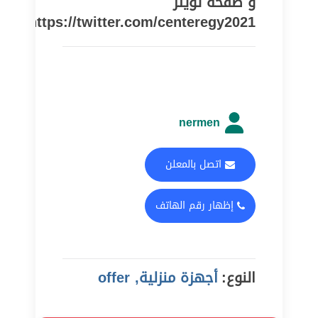
و صفحة تويتر
https://twitter.com/centeregy2021
nermen
اتصل بالمعلن
إظهار رقم الهاتف
النوع:
أجهزة منزلية, offer