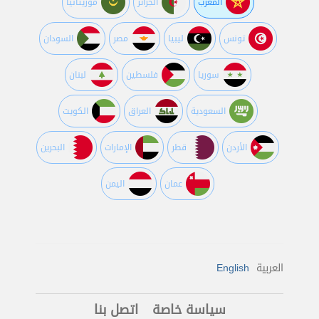
المغرب
الجزائر
موريتانيا
تونس
ليبيا
مصر
السودان
سوريا
فلسطين
لبنان
السعودية
العراق
الكويت
اﻷردن
قطر
اﻹمارات
البحرين
عمان
اليمن
العربية
English
سياسة خاصة
اتصل بنا