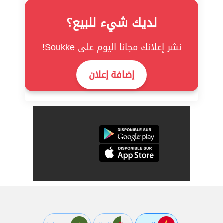
لديك شيء للبيع؟
نشر إعلانك مجانا اليوم على Soukke!
إضافة إعلان