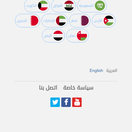
السعودية
العراق
الكويت
اﻷردن
قطر
اﻹمارات
البحرين
عمان
اليمن
العربية
English
سياسة خاصة
اتصل بنا