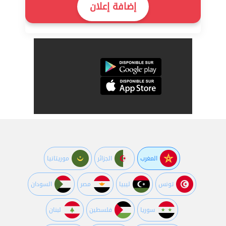
إضافة إعلان
المغرب
الجزائر
موريتانيا
تونس
ليبيا
مصر
السودان
سوريا
فلسطين
لبنان