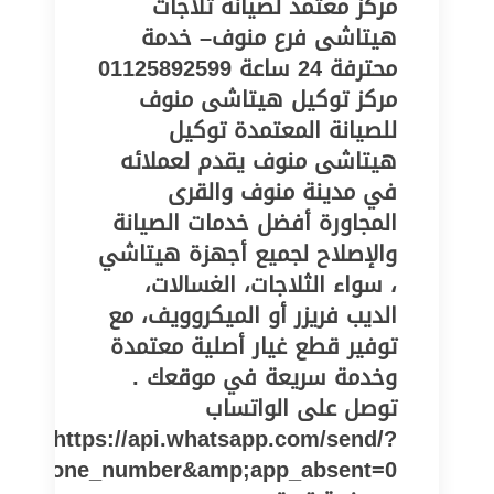
مركز معتمد لصيانة ثلاجات
هيتاشى فرع منوف– خدمة
محترفة 24 ساعة 01125892599
مركز توكيل هيتاشى منوف
للصيانة المعتمدة توكيل
هيتاشى منوف يقدم لعملائه
في مدينة منوف والقرى
المجاورة أفضل خدمات الصيانة
والإصلاح لجميع أجهزة هيتاشي
، سواء الثلاجات، الغسالات،
الديب فريزر أو الميكروويف، مع
توفير قطع غيار أصلية معتمدة
وخدمة سريعة في موقعك .
توصل على الواتساب
https://api.whatsapp.com/send/?
pe=phone_number&amp;app_absent=0