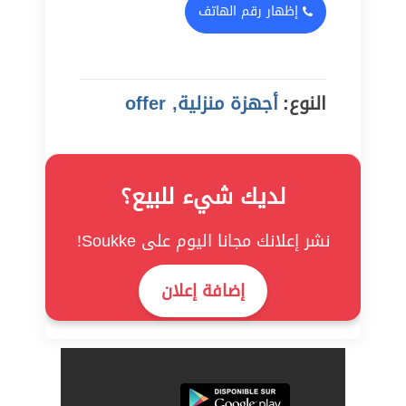
إظهار رقم الهاتف
النوع:
أجهزة منزلية, offer
لديك شيء للبيع؟
نشر إعلانك مجانا اليوم على Soukke!
إضافة إعلان