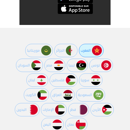
المغرب
الجزائر
موريتانيا
تونس
ليبيا
مصر
السودان
سوريا
فلسطين
لبنان
السعودية
العراق
الكويت
اﻷردن
قطر
اﻹمارات
البحرين
عمان
اليمن