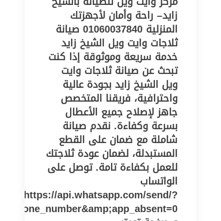
مركز وايت ويل للصيانة بالشيخ
زايد– راحة وأمان لأجهزتك
المنزلية 01060037840 صيانة
ثلاجات وايت ويل الشيخ زايد
خدمة سريعة وموثوقة إذا كنت
تبحث عن صيانة ثلاجات وايت
ويل الشيخ زايد بجودة عالية
واحترافية، فريقنا المتخصص
جاهز لإصلاح جميع الأعطال
بسرعة وكفاءة. نقدم صيانة
شاملة مع ضمان على القطع
المستبدلة، لضمان عودة ثلاجتك
للعمل بكفاءة تامة. توصل على
الواتساب
https://api.whatsapp.com/send/?
pe=phone_number&amp;app_absent=0