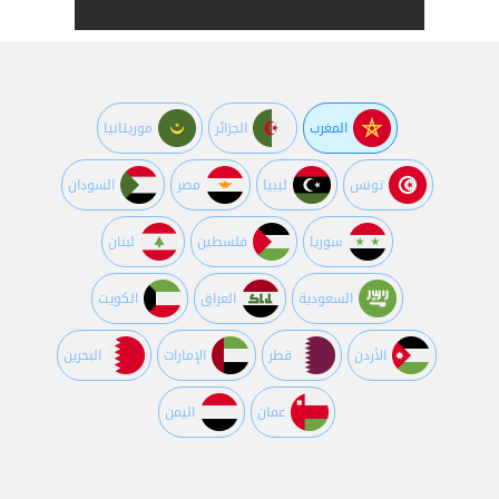
المغرب
الجزائر
موريتانيا
تونس
ليبيا
مصر
السودان
سوريا
فلسطين
لبنان
السعودية
العراق
الكويت
اﻷردن
قطر
اﻹمارات
البحرين
عمان
اليمن