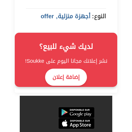
النوع:
أجهزة منزلية, offer
لديك شيء للبيع؟
نشر إعلانك مجانا اليوم على Soukke!
إضافة إعلان