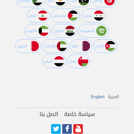
تونس
ليبيا
مصر
السودان
سوريا
فلسطين
لبنان
السعودية
العراق
الكويت
اﻷردن
قطر
اﻹمارات
البحرين
عمان
اليمن
العربية
English
سياسة خاصة
اتصل بنا