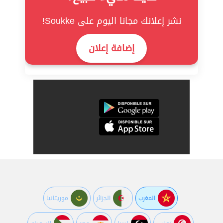
نشر إعلانك مجانا اليوم على Soukke!
إضافة إعلان
المغرب
الجزائر
موريتانيا