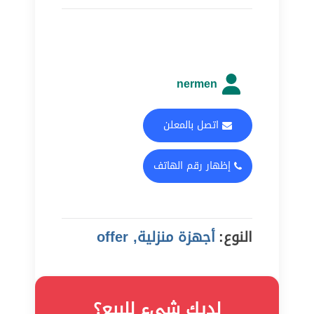
nermen
اتصل بالمعلن
إظهار رقم الهاتف
النوع:
أجهزة منزلية, offer
لديك شيء للبيع؟