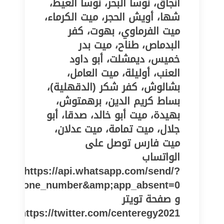
انجاق، نوسا البحر، نوسا الغيط،
شها، أويش الحجر، ميت الكرماء،
ميت الفرماوي، بهوت، كفر
البدماص، طناح، ميت بدر
خميس، ديمشلت، أبو داود
العنب، أوليلة، ميت العامل،
بشالوش، كفر شكر (الدقهلية)،
بساط كريم الدين، برهمتوش،
بهيدة، ميت أبو خالد، صدقا، أبو
جلال، ميت تمامة، ميت عدلان،
ميت فارس توصل على
الواتساب
https://api.whatsapp.com/send/?
pe=phone_number&amp;app_absent=0
و صفحة تويتر
https://twitter.com/centeregy2021