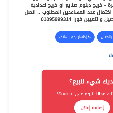
 - خريج دبلوم صنايع او خريج اعدادية
 اكتمال عدد المساعدين المطلوب .. اتصل
لتعيين فورا 01095999314
بالمعلن
إظهار رقم الهاتف
ديك شيء للبيع؟
ك مجانا اليوم على Soukke!
إضافة إعلان