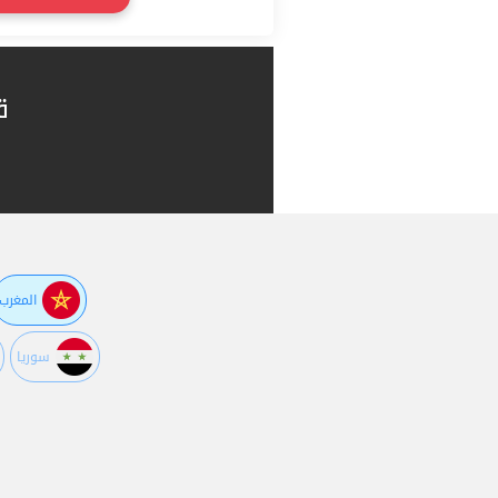
ق
المغرب
سوريا