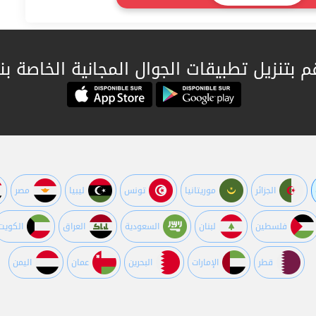
م بتنزيل تطبيقات الجوال المجانية الخاصة بنا
الجزائر
موريتانيا
تونس
ليبيا
مصر
فلسطين
لبنان
السعودية
العراق
الكويت
قطر
اﻹمارات
البحرين
عمان
اليمن