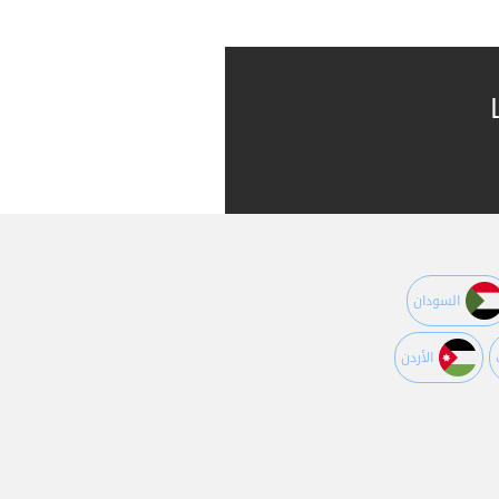
السودان
اﻷردن