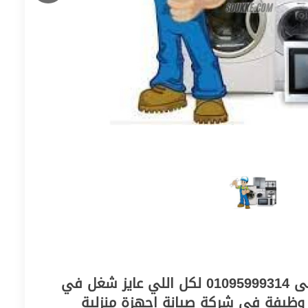
مطلوب للعمل مساعد فنى 01095999314 لكل اللي عايز شغل في
 وظيفة في شركة صيانة اجهزة منزلية